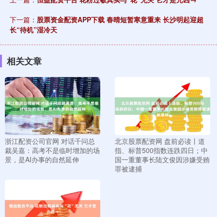
下一篇：
股票资金配资APP下载 春晴短暂寒意重来 长沙明起迎超
长“待机”湿冷天
相关文章
浙江配资公司官网 对话千问总
北京股票配资网 盘前必读丨道
裁吴嘉：高考不是临时增加的场
指、标普500指数连跌四日；中
景，是AI办事的自然延伸
国一重董事长陆文俊因涉嫌受贿
罪被逮捕