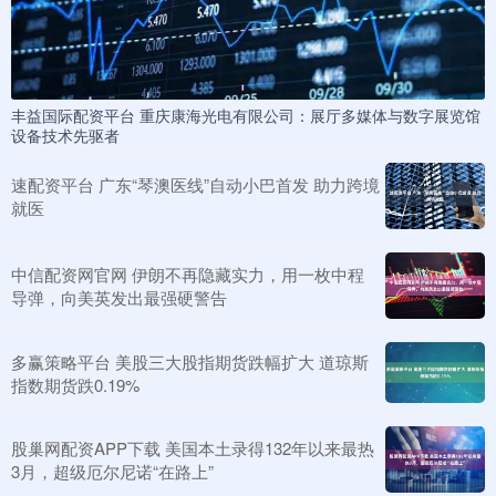
丰益国际配资平台 重庆康海光电有限公司：展厅多媒体与数字展览馆
设备技术先驱者
速配资平台 广东“琴澳医线”自动小巴首发 助力跨境
就医
中信配资网官网 伊朗不再隐藏实力，用一枚中程
导弹，向美英发出最强硬警告
多赢策略平台 美股三大股指期货跌幅扩大 道琼斯
指数期货跌0.19%
股巢网配资APP下载 美国本土录得132年以来最热
3月，超级厄尔尼诺“在路上”