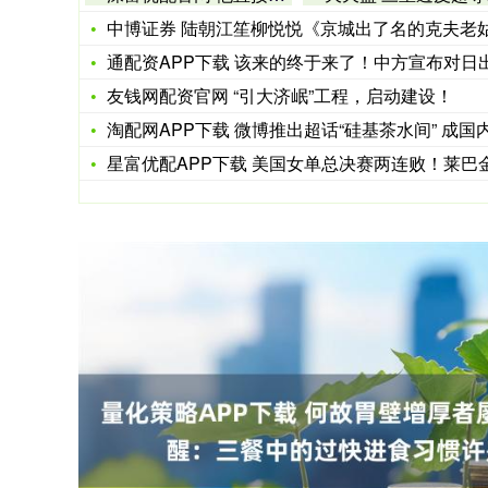
中博证券 陆朝江笙柳悦悦《京城出了名的克夫老姑娘》屋里熏香
通配资APP下载 该来的终于来了！中方宣布对日出口管制，点
友钱网配资官网 “引大济岷”工程，启动建设！
淘配网APP下载 微博推出超话“硅基茶水间” 成国内首个A
星富优配APP下载 美国女单总决赛两连败！莱巴金娜斯瓦泰克