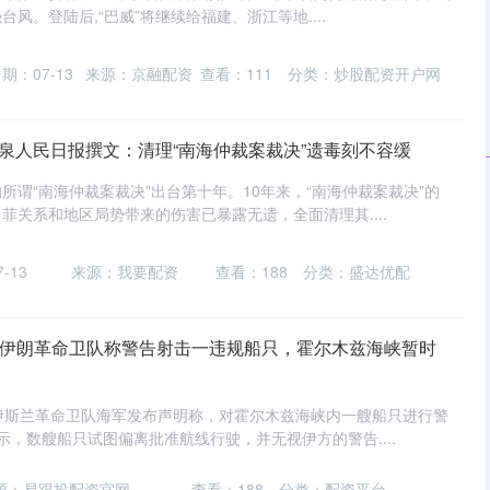
风。登陆后,“巴威”将继续给福建、浙江等地....
期：07-13
来源：京融配资
查看：
111
分类：
炒股配资开户网
泉人民日报撰文：清理“南海仲裁案裁决”遗毒刻不容缓
所谓“南海仲裁案裁决”出台第十年。10年来，“南海仲裁案裁决”的
菲关系和地区局势带来的伤害已暴露无遗，全面清理其....
-13
来源：我要配资
查看：
188
分类：
盛达优配
载 伊朗革命卫队称警告射击一违规船只，霍尔木兹海峡暂时
伊斯兰革命卫队海军发布声明称，对霍尔木兹海峡内一艘船只进行警
示，数艘船只试图偏离批准航线行驶，并无视伊方的警告....
源：易跟投配资官网
查看：
188
分类：
配资平台