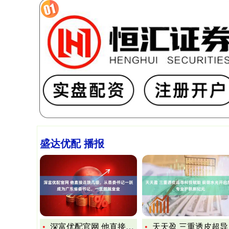
盛达优配 播报
深富优配官网 他直接连跳几级，从县委书记一跃成为广东省委书记
天天盈 三重透皮超导科技赋能 极萌水光开启居家专业护肤新纪元