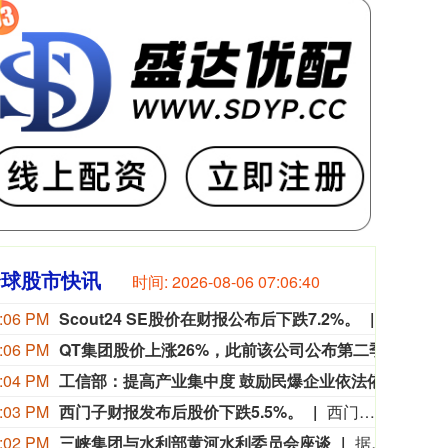
全球股市快讯
时间:
2026-08-06 07:06:41
:06 PM
Scout24 SE股价在财报公布后下跌7.2%。
Scout
:06 PM
QT集团股价上涨26%，此前该公司公布第二季度营业利润超出预期。
QT
:04 PM
工信部：提高产业集中度 鼓励民爆企业依法依规实施重组整合
工业
:03 PM
西门子财报发布后股价下跌5.5%。
西门子财报发布后股价下跌5.5%。
:02 PM
三峡集团与水利部黄河水利委员会座谈
据三峡集团消息，8月5日，三峡集团董事长、党组书记刘伟平在河南郑州与水利部黄河水利委员会党组书记、主任陈东明座谈，双方围绕服务黄河流域生态保护和高质量发展，进一步加强务实合作进行深入交流。