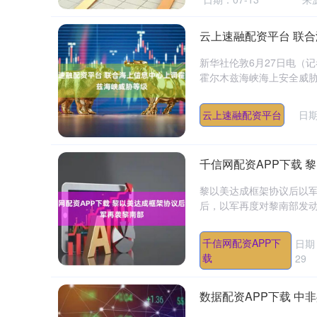
云上速融配资平台 联
新华社伦敦6月27日电（
霍尔木兹海峡海上安全威胁等
云上速融配资平台
日期
千信网配资APP下载 
黎以美达成框架协议后以军
后，以军再度对黎南部发动袭
千信网配资APP下
日期
载
29
数据配资APP下载 中