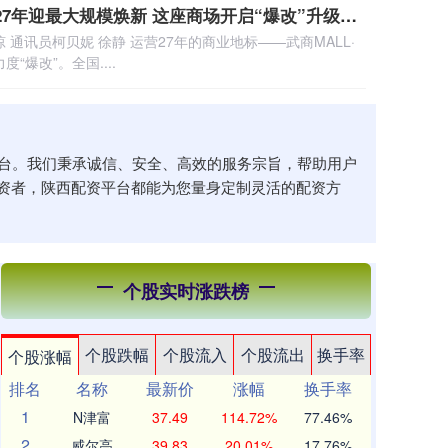
炒股配资利息 开业27年迎最大规模焕新 这座商场开启“爆改”升级华中第一商圈
通讯员柯贝妮 徐静 运营27年的商业地标——武商MALL·
“爆改”。全国....
平台。我们秉承诚信、安全、高效的服务宗旨，帮助用户
资者，陕西配资平台都能为您量身定制灵活的配资方
个股实时涨跌榜
个股跌幅
个股流入
个股流出
换手率
个股涨幅
排名
名称
最新价
涨幅
换手率
1
N津富
37.49
114.72%
77.46%
2
威尔高
39.83
20.01%
17.76%