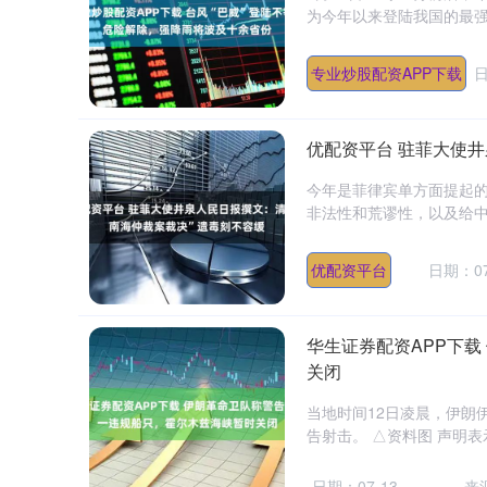
为今年以来登陆我国的最强台
专业炒股配资APP下载
日
优配资平台 驻菲大使井
今年是菲律宾单方面提起的
非法性和荒谬性，以及给中
优配资平台
日期：07
华生证券配资APP下
关闭
当地时间12日凌晨，伊朗
告射击。 △资料图 声明表
日期：07-13
来