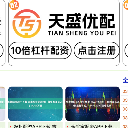
03
03
03
03
杨帆配资APP下载 吉鑫科技龙虎榜：营业部净买入6314.4
金管家配资APP下载 想七年不换手机，10月首选这3款旗舰手
03