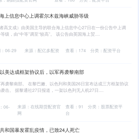
合海上信息中心上调霍尔木兹海峡威胁等级
记者高文成）由美国主导的联合海上信息中心27日在一份公告中上调
级，由“中等”调至“较高”。 该公告由英国海上贸....
：06-29
来源：配亿多配资
查看：
174
分类：
配资平台
黎以美达成框架协议后，以军再袭黎南部
再袭黎南部。 在黎巴嫩、以色列和美国26日宣布达成三方框架协议
击。 据黎通社27日报道，一架以色列无人机27日....
来源：在线期货配资官
查看：
91
分类：
股票配资平
：06-
网
台
非共和国暴发霍乱疫情，已致24人死亡