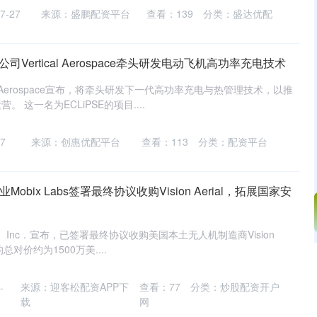
-27
来源：盛鹏配资平台
查看：
139
分类：
盛达优配
Vertical Aerospace牵头研发电动飞机高功率充电技术
al Aerospace宣布，将牵头研发下一代高功率充电与热管理技术，以推
 这一名为ECLiPSE的项目....
7
来源：创惠优配平台
查看：
113
分类：
配资平台
obix Labs签署最终协议收购Vision Aerial，拓展国家安
bs， Inc．宣布，已签署最终协议收购美国本土无人机制造商Vision
的总对价约为1500万美....
沪深300
4651.31
.24%
-6.85
-0.15%
来源：迎客松配资APP下
查看：
77
分类：
炒股配资开户
-
载
网