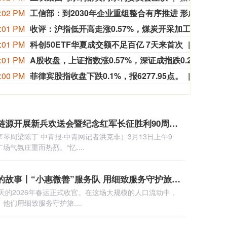
:02 PM
工信部：到2030年企业重组整合有序推进 形成3~5家具有较强国际运营能力的大型民爆企业集团
工业
:01 PM
收评：沪指低开高走涨0.57%，煤炭开采加工板块、电子化学品板块涨幅居前
A股
:01 PM
科创50ETF华夏成交额不足百亿 7天来首次
截至收盘
:01 PM
A股收盘，上证指数涨0.57%，深证成指跌0.24%，创业板指跌0.55%。
A股收
:00 PM
菲律宾股指收盘下跌0.1%，报6277.95点。
菲律宾股指
月永配资平台 湖南涟源开展新兵欢送会暨纪念红军长征胜利90周年全民国防教育活动
琴周梁陈丁 中青报·中青网记者洪克非）3月13日上午9
气氛庄重而热烈。“忆....
金致配资平台 光阴的故事丨“小惠微善”服务队 用细致服务守护旅客平安
0天的2026年春运正式收官。在这场大规模的人口流动中，
他们用细致服务守护旅....