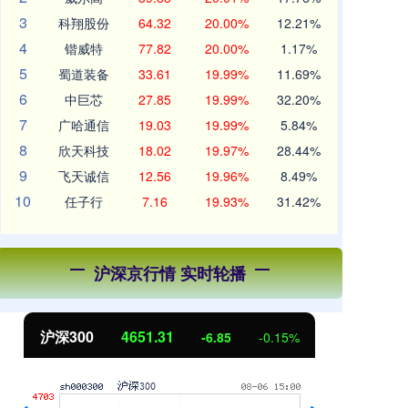
3
科翔股份
64.32
20.00%
12.21%
4
锴威特
77.82
20.00%
1.17%
5
蜀道装备
33.61
19.99%
11.69%
6
中巨芯
27.85
19.99%
32.20%
7
广哈通信
19.03
19.99%
5.84%
8
欣天科技
18.02
19.97%
28.44%
9
飞天诚信
12.56
19.96%
8.49%
10
任子行
7.16
19.93%
31.42%
沪深京行情 实时轮播
北证50
1122.88
创
3.42
0.30%