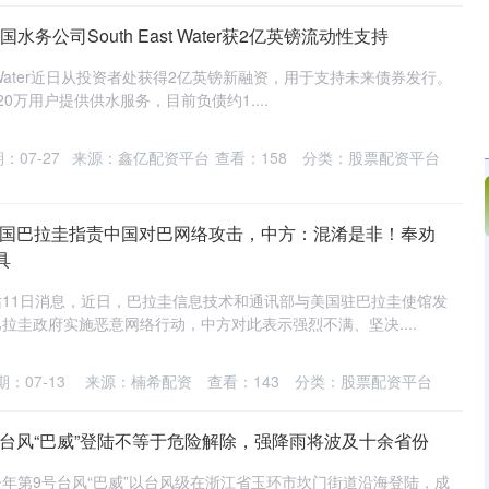
水务公司South East Water获2亿英镑流动性支持
st Water近日从投资者处获得2亿英镑新融资，用于支持未来债券发行。
0万用户提供供水服务，目前负债约1....
：07-27
来源：鑫亿配资平台
查看：
158
分类：
股票配资平台
 美国巴拉圭指责中国对巴网络攻击，中方：混淆是非！奉劝
具
11日消息，近日，巴拉圭信息技术和通讯部与美国驻巴拉圭使馆发
拉圭政府实施恶意网络行动，中方对此表示强烈不满、坚决....
期：07-13
来源：楠希配资
查看：
143
分类：
股票配资平台
 台风“巴威”登陆不等于危险解除，强降雨将波及十余省份
，今年第9号台风“巴威”以台风级在浙江省玉环市坎门街道沿海登陆，成