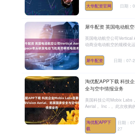
大华配资官网
日期：07
犀牛配资 英国电动航空公司
英国电动航空公司Vertic
动商业电动航空的规模化运营。
犀牛配资
日期：07-2
淘优配APP下载 科技企业M
全与空中情报业务
美国科技公司Mobix La
Aerial， Inc．。此次收购
深证成指
14110.12
.92
0.57%
-34.08
-0
淘优配APP下
日期：07
载
27