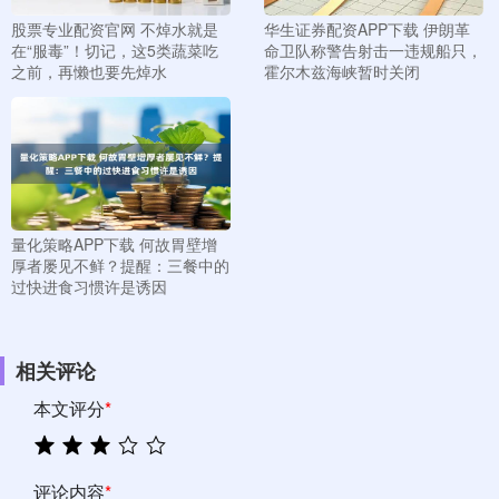
股票专业配资官网 不焯水就是
华生证券配资APP下载 伊朗革
在“服毒”！切记，这5类蔬菜吃
命卫队称警告射击一违规船只，
之前，再懒也要先焯水
霍尔木兹海峡暂时关闭
量化策略APP下载 何故胃壁增
厚者屡见不鲜？提醒：三餐中的
过快进食习惯许是诱因
相关评论
本文评分
*
评论内容
*