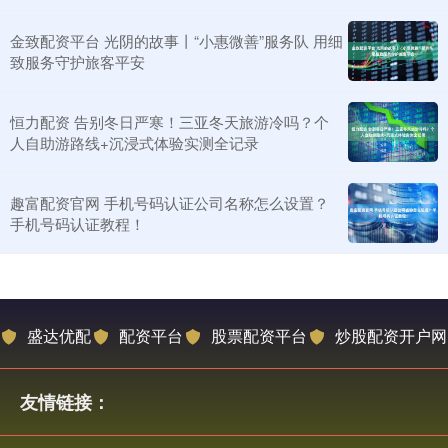
金致配资平台 光阴的故事丨“小惠微善”服务队 用细
致服务守护旅客平安
恒力配资 告别冬日严寒！三亚冬天旅游冷吗？个
人自助游路线+沉浸式体验实测全记录
趣富配资官网 手机号码认证公司名称怎么设置？
手机号码认证教程！
盛达优配
配资平台
股票配资平台
炒股配资开户网
友情链接：