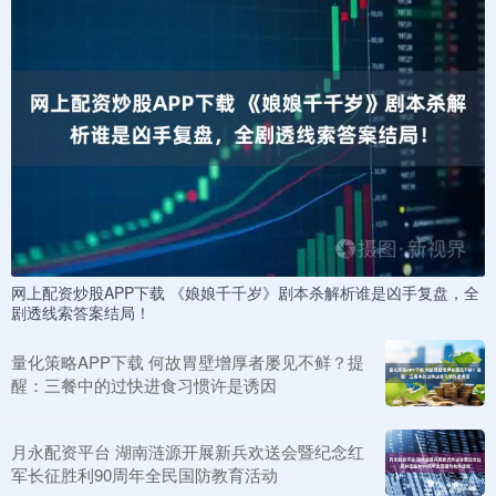
网上配资炒股APP下载 《娘娘千千岁》剧本杀解析谁是凶手复盘，全
剧透线索答案结局！
量化策略APP下载 何故胃壁增厚者屡见不鲜？提
醒：三餐中的过快进食习惯许是诱因
月永配资平台 湖南涟源开展新兵欢送会暨纪念红
军长征胜利90周年全民国防教育活动