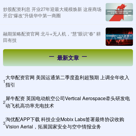
炒股配资利息 开业27年迎最大规模焕新 这座商场
开启“爆改”升级华中第一商圈
融期策略配资官网 北斗+无人机，“慧”眼识“春” 耕
田有技
最新文章
大华配资官网 美国运通第二季度盈利超预期 上调全年收入
1
指引
犀牛配资 英国电动航空公司Vertical Aerospace牵头研发电
2
动飞机高功率充电技术
淘优配APP下载 科技企业Mobix Labs签署最终协议收购
3
Vision Aerial，拓展国家安全与空中情报业务