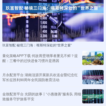
玖富智配 秘境三门海：喀斯特深处的“世界之窗”
量化策略APP下载 何故胃壁增厚者屡见不鲜？提
醒：三餐中的过快进食习惯许是诱因
月永配资平台 湖南涟源开展新兵欢送会暨纪念红
军长征胜利90周年全民国防教育活动
金致配资平台 光阴的故事丨“小惠微善”服务队 用细
致服务守护旅客平安