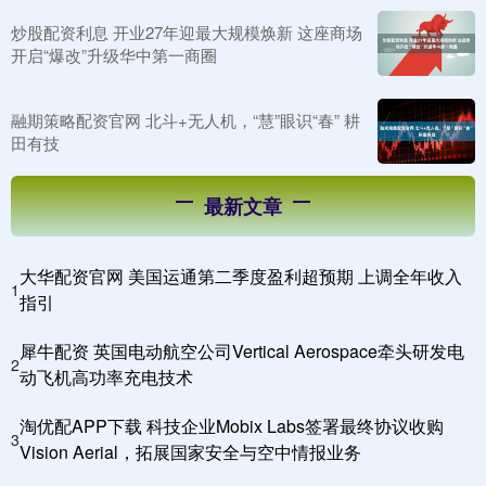
炒股配资利息 开业27年迎最大规模焕新 这座商场
开启“爆改”升级华中第一商圈
融期策略配资官网 北斗+无人机，“慧”眼识“春” 耕
田有技
最新文章
大华配资官网 美国运通第二季度盈利超预期 上调全年收入
1
指引
犀牛配资 英国电动航空公司Vertical Aerospace牵头研发电
2
动飞机高功率充电技术
淘优配APP下载 科技企业Mobix Labs签署最终协议收购
3
Vision Aerial，拓展国家安全与空中情报业务