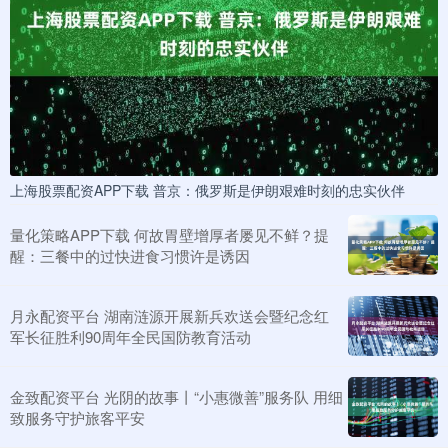
上海股票配资APP下载 普京：俄罗斯是伊朗艰难时刻的忠实伙伴
量化策略APP下载 何故胃壁增厚者屡见不鲜？提
醒：三餐中的过快进食习惯许是诱因
月永配资平台 湖南涟源开展新兵欢送会暨纪念红
军长征胜利90周年全民国防教育活动
金致配资平台 光阴的故事丨“小惠微善”服务队 用细
致服务守护旅客平安