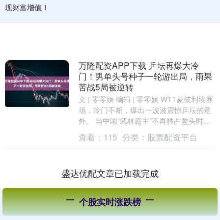
现财富增值！
万隆配资APP下载 乒坛再爆大冷
门！男单头号种子一轮游出局，雨果
苦战5局被逆转
文 | 零零娱 编辑 | 零零娱 WTT蒙彼利埃赛
场，冷门不断，爆出一波波震惊乒坛的意
外。 当中国“武林霸主”不再独占鳌头时，
世界各国的顶尖选手纷纷认为这是自己....
查看：
115
分类：
股票配资平台
盛达优配文章已加载完成
个股实时涨跌榜